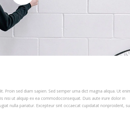
lit. Proin sed diam sapien. Sed semper urna dict magna aliqua. Ut eni
is nisi ut aliquip ex ea commodoconsequat. Duis aute irure dolor in
ugiat nulla pariatur. Excepteur sint occaecat cupidatat nonproident, su