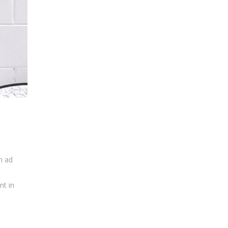
m ad
nt in