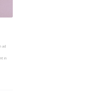
m ad
nt in