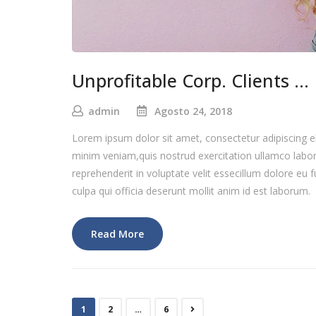
Unprofitable Corp. Clients …
admin
Agosto 24, 2018
Lorem ipsum dolor sit amet, consectetur adipiscing e
minim veniam,quis nostrud exercitation ullamco labor
reprehenderit in voluptate velit essecillum dolore eu f
culpa qui officia deserunt mollit anim id est laborum.
Read More
1
2
…
6