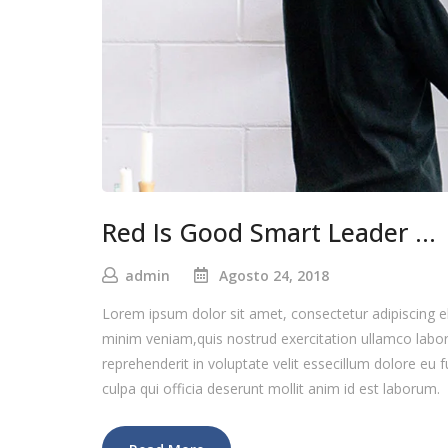
Red Is Good Smart Leader …
admin
Agosto 24, 2018
Lorem ipsum dolor sit amet, consectetur adipiscing e
minim veniam,quis nostrud exercitation ullamco labor
reprehenderit in voluptate velit essecillum dolore eu f
culpa qui officia deserunt mollit anim id est laborum.