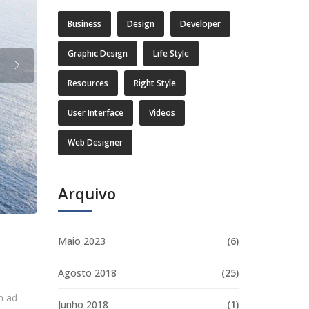
Business
Design
Developer
Graphic Design
Life Style
Resources
Right Style
User Interface
Videos
Web Designer
Arquivo
Maio 2023
(6)
Agosto 2018
(25)
m ad
Junho 2018
(1)