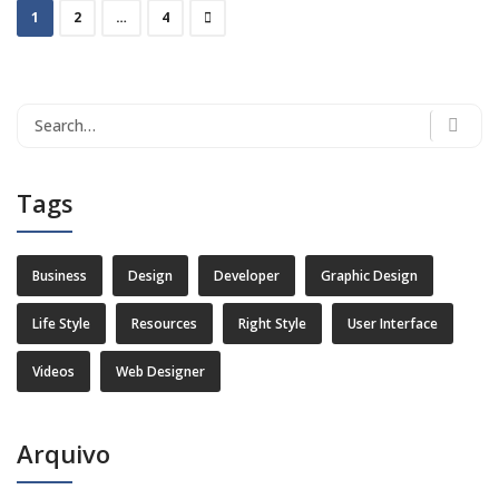
1
2
…
4
Search
for:
Tags
Business
Design
Developer
Graphic Design
Life Style
Resources
Right Style
User Interface
Videos
Web Designer
Arquivo