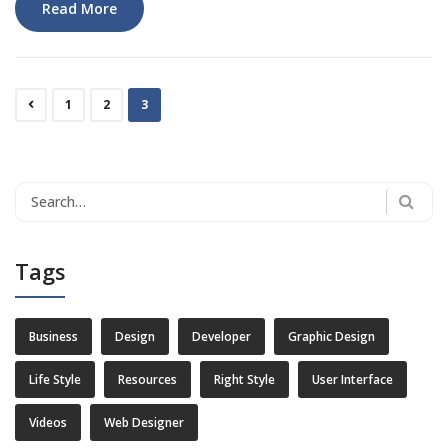
Read More
1
2
3
Search
for:
Tags
Business
Design
Developer
Graphic Design
Life Style
Resources
Right Style
User Interface
Videos
Web Designer