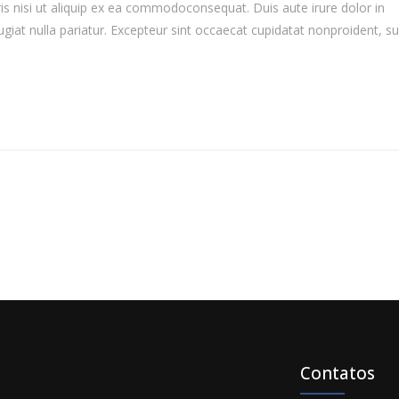
is nisi ut aliquip ex ea commodoconsequat. Duis aute irure dolor in
ugiat nulla pariatur. Excepteur sint occaecat cupidatat nonproident, su
Contatos