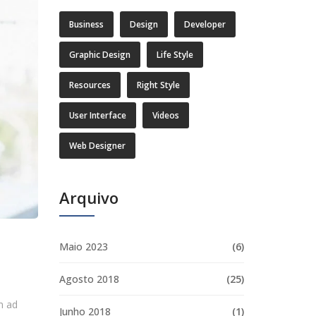
Business
Design
Developer
Graphic Design
Life Style
Resources
Right Style
User Interface
Videos
Web Designer
Arquivo
Maio 2023
(6)
Agosto 2018
(25)
m ad
Junho 2018
(1)