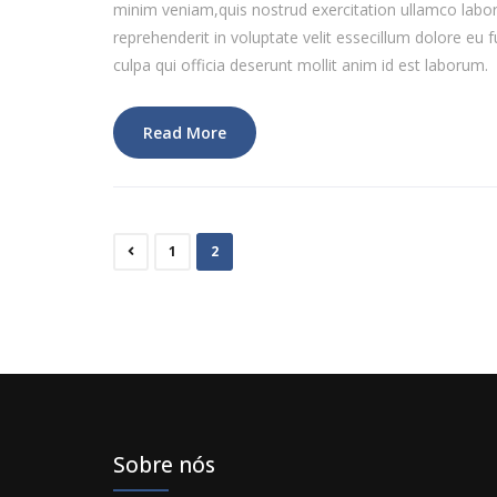
minim veniam,quis nostrud exercitation ullamco labor
reprehenderit in voluptate velit essecillum dolore eu f
culpa qui officia deserunt mollit anim id est laborum.
Read More
1
2
Sobre nós